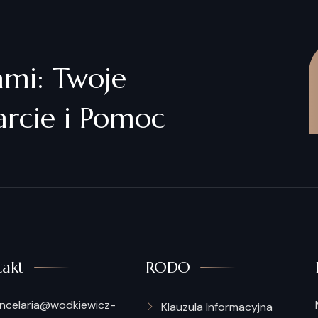
ami: Twoje
rcie i Pomoc
akt
RODO
ncelaria@wodkiewicz-
Klauzula Informacyjna