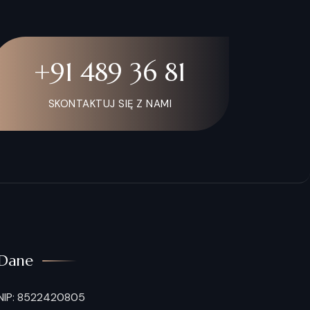
+91 489 36 81
SKONTAKTUJ SIĘ Z NAMI
Dane
NIP: 8522420805